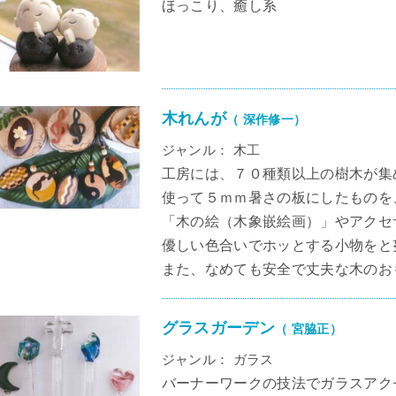
ほっこり、癒し系
木れんが
（ 深作修一）
ジャンル： 木工
工房には、７０種類以上の樹木が集
使って５ｍｍ暑さの板にしたものを
「木の絵（木象嵌絵画）」やアクセ
優しい色合いでホッとする小物をと
また、なめても安全で丈夫な木のお
グラスガーデン
（ 宮脇正）
ジャンル： ガラス
バーナーワークの技法でガラスアク