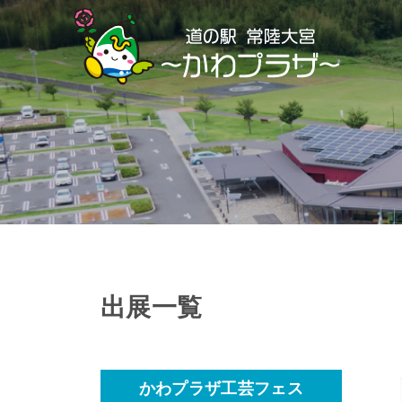
Skip
to
content
出展一覧
かわプラザ工芸フェス