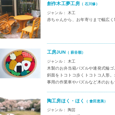
創作木工夢工房
（ 石川修）
ジャンル： 木工
赤ちゃんから、お年寄りまで幅広く
工房JUN
（ 萩谷順）
ジャンル： 木工
木製のお弁当箱パズルや連発式輪ゴ
斜面をトコトコ歩くトコトコ人形。
事用の作業車やパズルなど木のおも
陶工房ほく・ほく
（ 會田恵美）
ジャンル： 陶芸