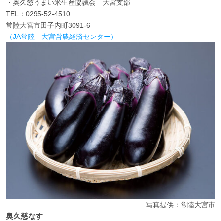
・奥久慈うまい米生産協議会 大宮支部
TEL：0295-52-4510
常陸大宮市田子内町3091-6
（JA常陸 大宮営農経済センター）
写真提供：常陸大宮市
奥久慈なす