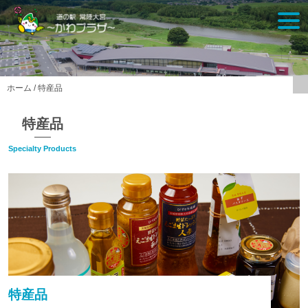
Skip
togg
to
navi
content
ホーム
/
特産品
特産品
Specialty Products
特産品