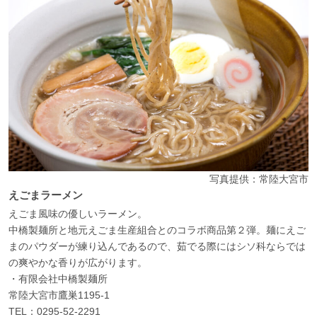
写真提供：常陸大宮市
えごまラーメン
えごま風味の優しいラーメン。
中橋製麺所と地元えごま生産組合とのコラボ商品第２弾。麺にえご
まのパウダーが練り込んであるので、茹でる際にはシソ科ならでは
の爽やかな香りが広がります。
・有限会社中橋製麺所
常陸大宮市鷹巣1195-1
TEL：0295-52-2291