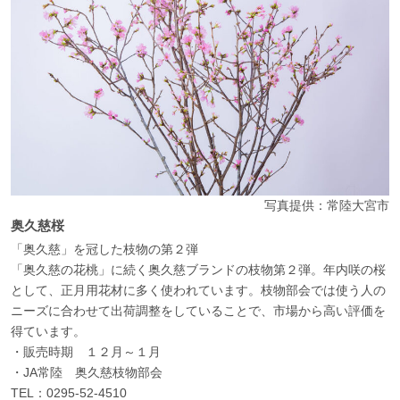
写真提供：常陸大宮市
奥久慈桜
「奥久慈」を冠した枝物の第２弾
「奥久慈の花桃」に続く奥久慈ブランドの枝物第２弾。年内咲の桜
として、正月用花材に多く使われています。枝物部会では使う人の
ニーズに合わせて出荷調整をしていることで、市場から高い評価を
得ています。
・販売時期 １２月～１月
・JA常陸 奥久慈枝物部会
TEL：0295-52-4510