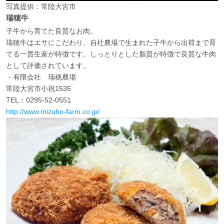
写真提供：常陸大宮市
瑞穂牛
子牛から育てた良質なお肉。
瑞穂牛はエサにこだわり、自社農場で生まれた子牛から出荷まで育
てる一貫生産が特徴です。しっとりとした脂質が特徴で良質な牛肉
として評価されています。
・有限会社 瑞穂農場
常陸大宮市小祝1535
TEL：0295-52-0551
http://www.mizuho-farm.co.jp/