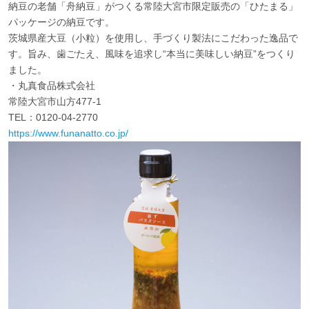
納豆の老舗「舟納豆」がつくる常陸大宮市限定販売の「ひたまる」
パッケージの納豆です。
茨城県産大豆（小粒）を使用し、手づくり製法にこだわった逸品で
す。旨み、歯ごたえ、風味を追求し“本当に美味しい納豆”をつくり
ました。
・丸真食品株式会社
常陸大宮市山方477-1
TEL：0120-04-2770
https://www.funanatto.co.jp/