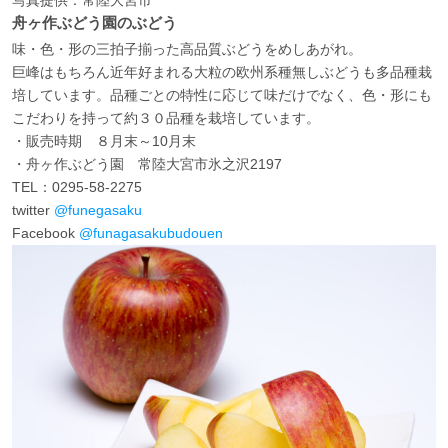
写真提供：常陸大宮市
舟ヶ作ぶどう園のぶどう
味・色・形の三拍子揃った高品質ぶどうをめしあがれ。
巨峰はもちろん近年好まれる大粒の欧州系種無しぶどうも多品種栽
培しています。品種ごとの特性に応じて味だけでなく、色・形にも
こだわりを持って約３０品種を栽培しています。
・販売時期 ８月末～10月末
・舟ヶ作ぶどう園 常陸大宮市氷之沢2197
TEL：0295-58-2275
twitter
@funegasaku
Facebook
@funagasakubudouen