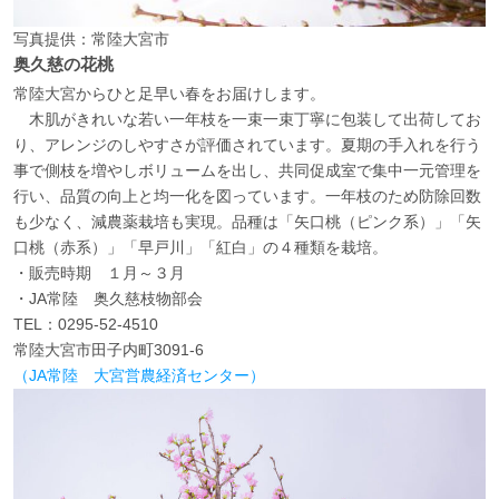
写真提供：常陸大宮市
奥久慈の花桃
常陸大宮からひと足早い春をお届けします。
木肌がきれいな若い一年枝を一束一束丁寧に包装して出荷してお
り、アレンジのしやすさが評価されています。夏期の手入れを行う
事で側枝を増やしボリュームを出し、共同促成室で集中一元管理を
行い、品質の向上と均一化を図っています。一年枝のため防除回数
も少なく、減農薬栽培も実現。品種は「矢口桃（ピンク系）」「矢
口桃（赤系）」「早戸川」「紅白」の４種類を栽培。
・販売時期 １月～３月
・JA常陸 奥久慈枝物部会
TEL：0295-52-4510
常陸大宮市田子内町3091-6
（JA常陸 大宮営農経済センター）