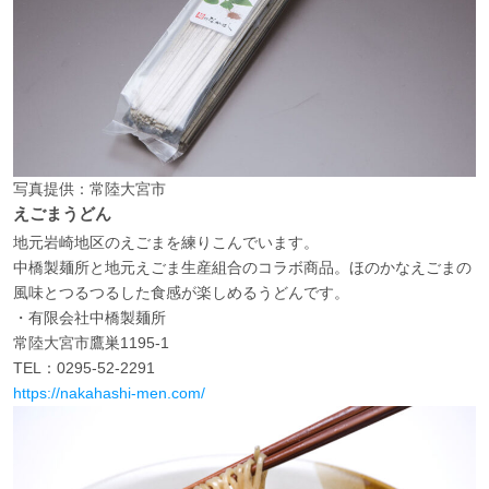
写真提供：常陸大宮市
えごまうどん
地元岩崎地区のえごまを練りこんでいます。
中橋製麺所と地元えごま生産組合のコラボ商品。ほのかなえごまの
風味とつるつるした食感が楽しめるうどんです。
・有限会社中橋製麺所
常陸大宮市鷹巣1195-1
TEL：0295-52-2291
https://nakahashi-men.com/