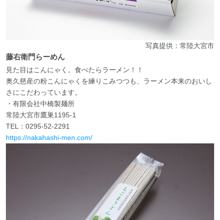
写真提供：常陸大宮市
藤右衛門らーめん
見た目はこんにゃく。食べたらラーメン！！
奥久慈産の粉こんにゃくを練りこみつつも、ラーメン本来のおいし
さにこだわっています。
・有限会社中橋製麺所
常陸大宮市鷹巣1195-1
TEL：0295-52-2291
https://nakahashi-men.com/