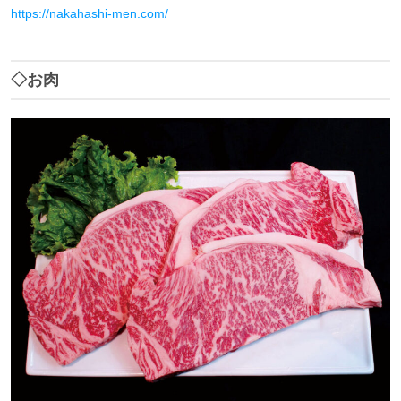
https://nakahashi-men.com/
◇お肉