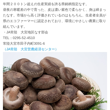
年間２００トン超えの生産実績を誇る県銘柄指定なす。
昼夜の寒暖差の中で育った、皮は濃い紫色で柔らかく、身は締まっ
たなす。市場から高く評価されているのはもちろん、生産者全員が
県のエコファーマーに認定されており、環境にやさしい農業に取り
組んでいます。
・JA常陸 大宮地区なす部会
TEL：0295-52-4510
常陸大宮市田子内町3091-6
（JA常陸 大宮営農経済センター）