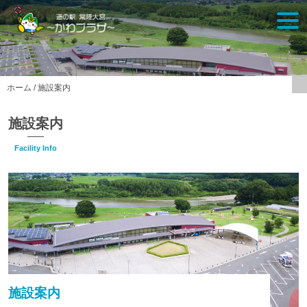
Skip
togg
to
navi
content
ホーム
/
施設案内
施設案内
Facility Info
施設案内