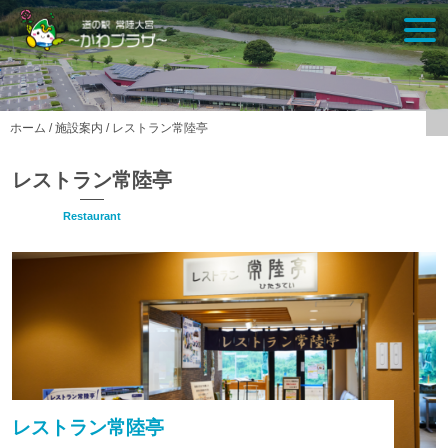
Skip
togg
to
navi
content
ホーム
/
施設案内
/
レストラン常陸亭
レストラン常陸亭
Restaurant
レストラン常陸亭