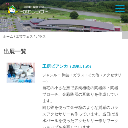
Skip
togg
to
navi
content
ホーム
/
工芸フェス
/
ガラス
出展一覧
工房ビアンカ
（ 馬場よしの）
ジャンル： 陶芸・ガラス・その他（アクセサリ
ー）
自宅の小さな窯で多肉植物の陶器鉢・陶器
ブローチ、金彩陶器の耳飾りを作成してい
ます。
同じ釜を使って金平糖のような質感のガラ
スアクセサリーも作っています。当日は淡
水パールを使ったアクセサリー作りワーク
ショップを企画しています。