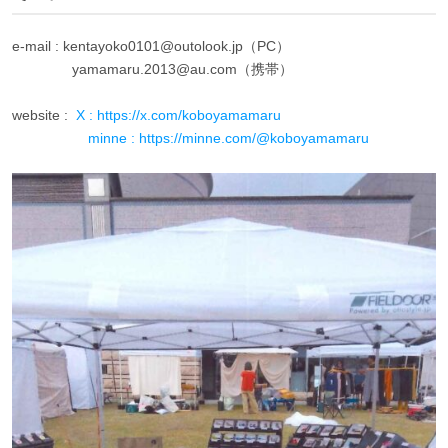
e-mail : kentayoko0101@outolook.jp（PC）
yamamaru.2013@au.com（携帯）
website :
X : https://x.com/koboyamamaru
minne : https://minne.com/@koboyamamaru