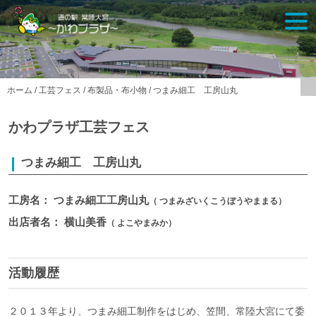
Skip
togg
to
navi
content
ホーム
/
工芸フェス
/
布製品・布小物
/
つまみ細工 工房山丸
かわプラザ工芸フェス
つまみ細工 工房山丸
工房名： つまみ細工工房山丸
（ つまみざいくこうぼうやままる）
出店者名： 横山美香
（ よこやまみか）
活動履歴
２０１３年より、つまみ細工制作をはじめ、笠間、常陸大宮にて委