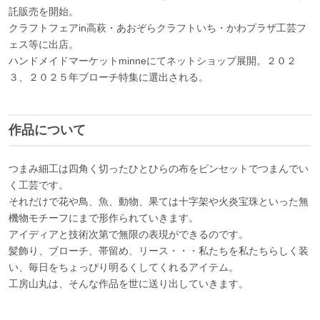
託販売を開始。
クラフトフェアin高萩・あおぞらクラフトいち・かわプラザ工芸フ
ェス等に出店。
ハンドメイドマーケットminneにてネットショップ展開。２０２
３、２０２５年ブローチ特集に選出される。
作品について
つまみ細工は四角く切ったひとひらの布をピンセットでつまんでい
く工芸です。
それだけで花や鳥、魚、動物、果ては十字架や火炎宝珠といった無
機物モチーフにまで形作られていきます。
アイディアと技術次第で無限の表現ができるのです。
髪飾り、ブローチ、帯留め、リース・・・私たちを私たちらしく装
い、毎日をちょっぴり明るくしてくれるアイテム。
工房山丸は、そんな作品を世に送り出していきます。