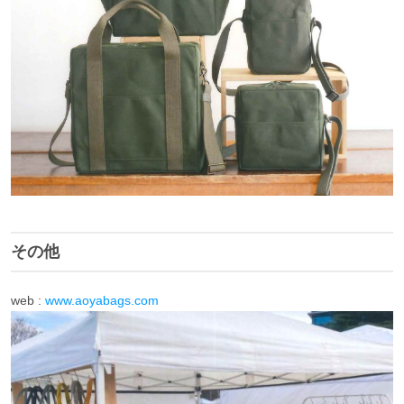
その他
web :
www.aoyabags.com