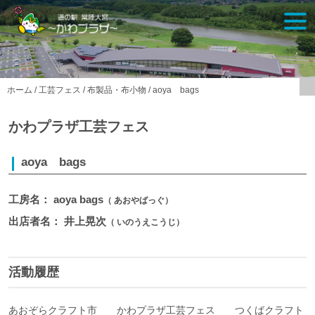
Skip
togg
to
navi
content
ホーム
/
工芸フェス
/
布製品・布小物
/
aoya bags
かわプラザ工芸フェス
aoya bags
工房名： aoya bags
（ あおやばっぐ）
出店者名： 井上晃次
（ いのうえこうじ）
活動履歴
あおぞらクラフト市 かわプラザ工芸フェス つくばクラフト