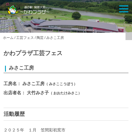
Skip
togg
to
navi
content
ホーム
/
工芸フェス
/
陶芸
/
みさこ工房
かわプラザ工芸フェス
みさこ工房
工房名： みさこ工房
（ みさここうぼう）
出店者名： 大竹みさ子
（ おおたけみさこ）
活動履歴
２０２５年 １月 笠間彩初窯市