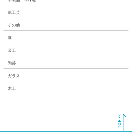
紙工芸
その他
漆
金工
陶芸
ガラス
木工