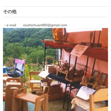
その他
・e-mail xiushichuan880@gmail.com