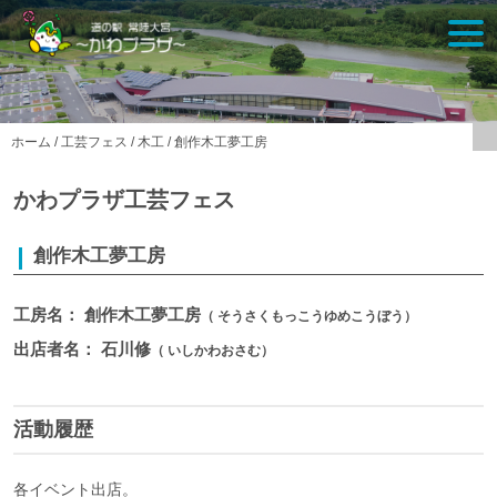
Skip
togg
to
navi
content
ホーム
/
工芸フェス
/
木工
/
創作木工夢工房
かわプラザ工芸フェス
創作木工夢工房
工房名： 創作木工夢工房
（ そうさくもっこうゆめこうぼう）
出店者名： 石川修
（ いしかわおさむ）
活動履歴
各イベント出店。