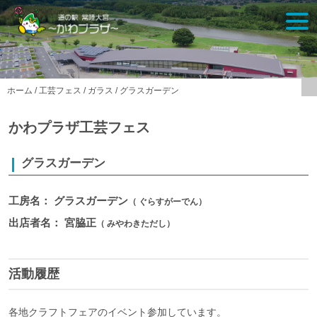
Skip
togg
to
navi
content
ホーム
/
工芸フェス
/
ガラス
/
グラスガーデン
かわプラザ工芸フェス
グラスガーデン
工房名： グラスガーデン
（ ぐらすがーでん）
出店者名： 宮脇正
（ みやわきただし）
活動履歴
各地クラフトフェアのイベント参加しています。