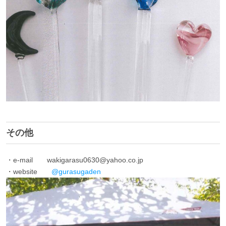
その他
・e-mail wakigarasu0630@yahoo.co.jp
・website
@gurasugaden