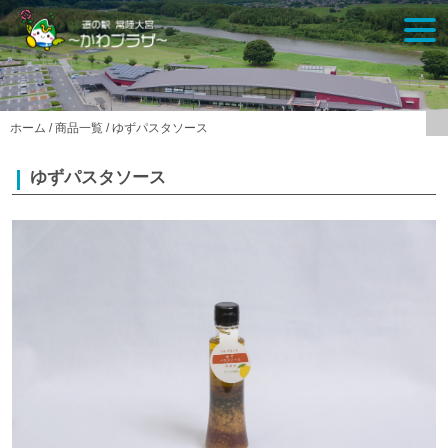
Skip
togg
to
navi
content
ホーム
/
商品一覧
/
ゆずパスタソース
ゆずパスタソース