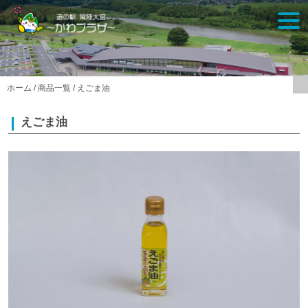
Skip
togg
to
navi
content
ホーム
/
商品一覧
/
えごま油
えごま油