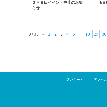
２月８日イベント中止のお知
B
らせ
3 / 35
«
1
2
3
4
5
...
10
20
30
アンケート
アクセ