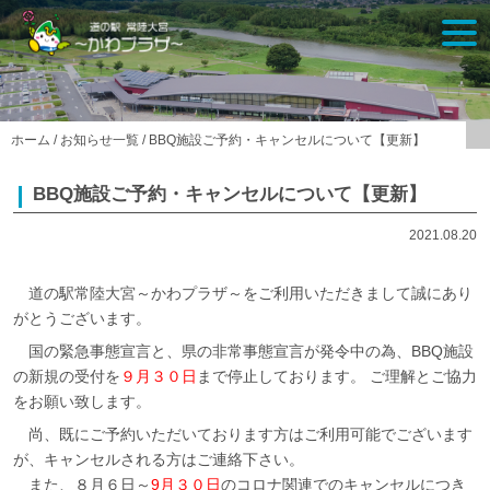
Skip
togg
to
navi
content
ホーム
/
お知らせ一覧
/
BBQ施設ご予約・キャンセルについて【更新】
BBQ施設ご予約・キャンセルについて【更新】
2021.08.20
道の駅常陸大宮～かわプラザ～をご利用いただきまして誠にあり
がとうございます。
国の緊急事態宣言と、県の非常事態宣言が発令中の為、BBQ施設
の新規の受付を
９月３０日
まで停止しております。 ご理解とご協力
をお願い致します。
尚、既にご予約いただいております方はご利用可能でございます
が、キャンセルされる方はご連絡下さい。
また、８月６日～
9月３０日
のコロナ関連でのキャンセルにつき