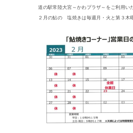
道の駅常陸大宮～かわプラザ～をご利用いた
２月の鮎の 塩焼きは毎週月・火と第３木