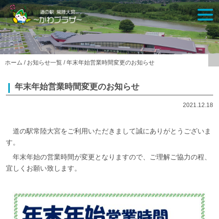
Skip
togg
to
navi
content
ホーム
/
お知らせ一覧
/
年末年始営業時間変更のお知らせ
年末年始営業時間変更のお知らせ
2021.12.18
道の駅常陸大宮をご利用いただきまして誠にありがとうございま
す。
年末年始の営業時間が変更となりますので、ご理解ご協力の程、
宜しくお願い致します。