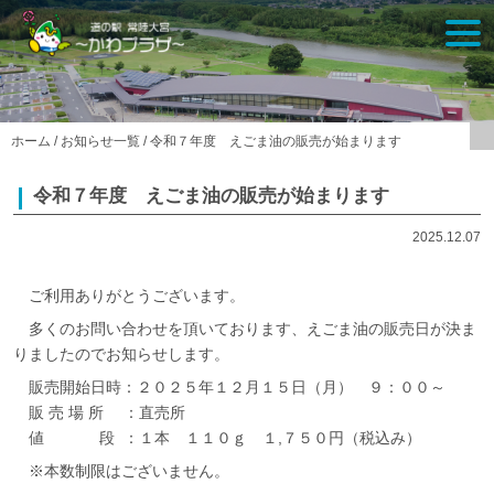
Skip
togg
to
navi
content
ホーム
/
お知らせ一覧
/
令和７年度 えごま油の販売が始まります
令和７年度 えごま油の販売が始まります
2025.12.07
ご利用ありがとうございます。
多くのお問い合わせを頂いております、えごま油の販売日が決ま
りましたのでお知らせします。
販売開始日時：２０２５年１２月１５日（月） ９：００～
販 売 場 所 ：直売所
値 段 ：１本 １１０ｇ １,７５０円（税込み）
※本数制限はございません。