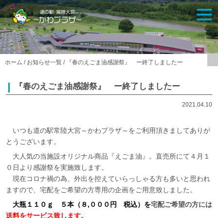
Skip
togg
to
navi
content
ホーム
/
お知らせ一覧
/
『春のえごま油感謝祭』 ー終了しましたー
『春のえごま油感謝祭』 ー終了しましたー
2021.04.10
いつも道の駅常陸大宮～かわプラザ～をご利用頂きましてありが
とうございます。
大人気の当施設オリジナル商品『えごま油』。直売所にて４月１
０日より感謝祭を実施致します。
現在コロナ禍の為、外出を控えていらっしゃる方も多いと思われ
ますので、宅配をご希望の方専用の企画をご用意致しました。
大瓶１１０ｇ ５本（８,０００円 税込）を
宅配ご希望の方には
送料をサービス致します。