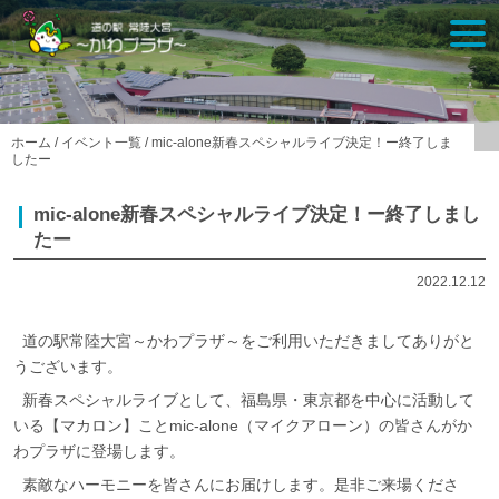
Skip
togg
to
navi
content
ホーム
/
イベント一覧
/
mic-alone新春スペシャルライブ決定！ー終了しま
したー
mic-alone新春スペシャルライブ決定！ー終了しまし
たー
2022.12.12
道の駅常陸大宮～かわプラザ～をご利用いただきましてありがと
うございます。
新春スペシャルライブとして、福島県・東京都を中心に活動して
いる【マカロン】ことmic-alone（マイクアローン）の皆さんがか
わプラザに登場します。
素敵なハーモニーを皆さんにお届けします。是非ご来場くださ