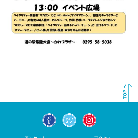
facebook
twitter
insta