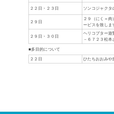
２２日・２３日
ソンコジャクタ
２９（にく＝肉
２９日
ービスを致しま
ヘリコプター遊
２９日・３０日
－６７２３松本
■多目的について
２２日
ひたちおおみや放