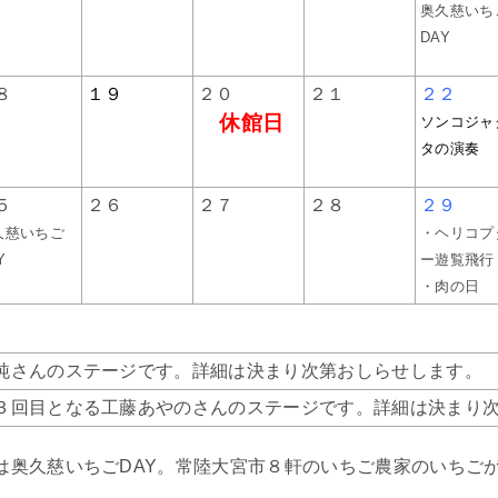
奥久慈いち
DAY
８
１９
２０
２１
２２
休館日
ソンコジャ
タの演奏
５
２６
２７
２８
２９
久慈いちご
・ヘリコプ
Y
ー遊覧飛行
・肉の日
純さんのステージです。詳細は決まり次第おしらせします。
３回目となる工藤あやのさんのステージです。詳細は決まり
は奥久慈いちごDAY。常陸大宮市８軒のいちご農家のいちご