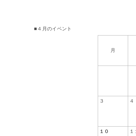
■４月のイベント
月
３
４
１０
１