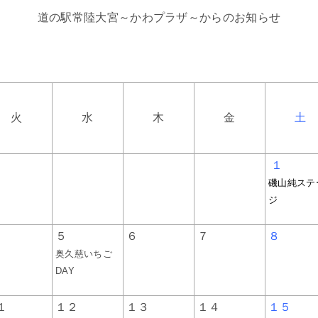
道の駅常陸大宮～かわプラザ～からのお知らせ
火
水
木
金
土
１
磯山純ステ
ジ
５
６
７
８
奥久慈いちご
DAY
１
１２
１３
１４
１５