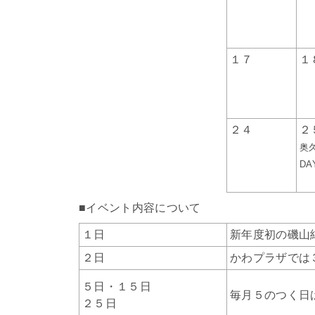
１７
１
２４
２
奥
DA
■イベント内容について
１日
新年度初の磯山
２日
かわプラザでは
５日・１５日
毎月５のつく日
２５日