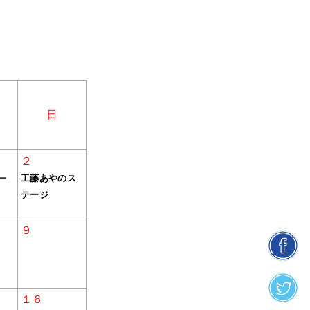
日
２
ー
工藤あやのス
テージ
９
facebook
１６
twitter