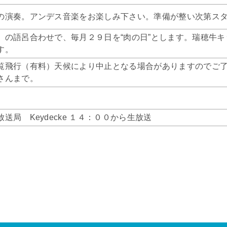
の演奏。アンデス音楽をお楽しみ下さい。準備が整い次第ス
）の語呂合わせで、毎月２９日を“肉の日”とします。瑞穂牛キ
す。
覧飛行（有料）天候により中止となる場合がありますのでご
さんまで。
送局 Keydecke １４：００から生放送