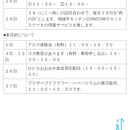
２６日
①１１：３０～ ②１３：３０～
２９（にく＝肉）の語呂合わせで、毎月２９日を“肉
２９日
の日”とします。瑞穂牛キッチンCOWCOWでカット
ステーキの増量サービスを致します。
■多目的について
１日
アロマ体験会（有料）１１：００～１４：３０
３日・１３
ヨガ教室があります（有料・事前申し込み）１４：
日
００～１５：００
ひたちおおみや放送局生配信（１４：００～１５：
２６日
００）
プリザーブドフラワー・ハーバリウムの展示販売。
２７日
１１：００～１５：００です。