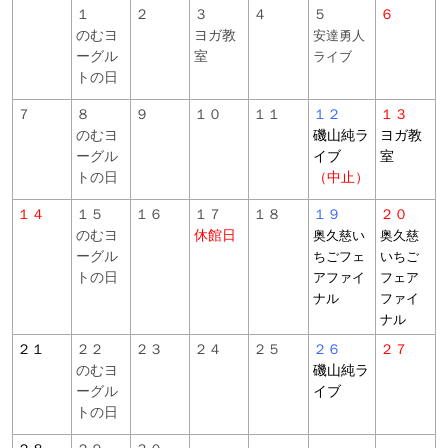
１
２
３
４
５
６
のむヨ
ヨガ教
安達勇人
ーグル
室
ライブ
トの日
７
８
９
１０
１１
１２
１３
のむヨ
磯山純ラ
ヨガ教
ーグル
イブ
室
トの日
（中止）
１４
１５
１６
１７
１８
１９
２０
のむヨ
休館日
奥久慈い
奥久慈
ーグル
ちごフェ
いちご
トの日
アファイ
フェア
ナル
ファイ
ナル
２１
２２
２３
２４
２５
２６
２７
のむヨ
磯山純ラ
ーグル
イブ
トの日