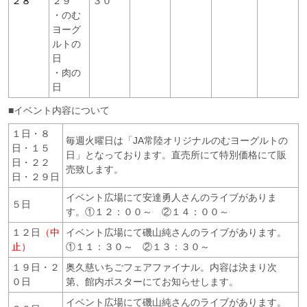
２８
２９
３０
・のむ
ヨーグ
ルトの
日
・肉の
日
■イベント内容について
１日・８
毎週火曜日は「JA常陸オリジナルのむヨーグルトの
日・１５
日」となっております。直売所にて特別価格にて販
日・２２
売致します。
日・２９日
イベント広場にて安達勇人さんのライブがありま
５日
す。①１２：００～ ②１４：００～
１２日
（中
イベント広場にて磯山純さんのライブがあります。
止）
①１１：３０～ ②１３：３０～
１９日・２
奥久慈いちごフェアファイナル。内容は決まり次
０日
第、館内ポスターにてお知らせします。
イベント広場にて磯山純さんのライブがあります。