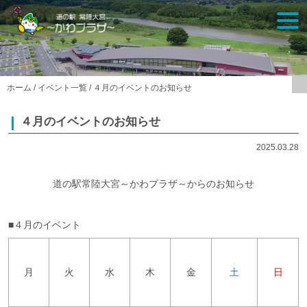
Skip
togg
to
navi
content
ホーム
/
イベント一覧
/
４月のイベントのお知らせ
４月のイベントのお知らせ
2025.03.28
道の駅常陸大宮～かわプラザ～からのお知らせ
■４月のイベント
月
火
水
木
金
土
日