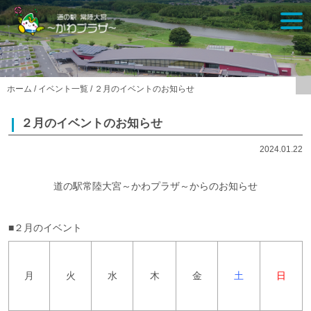
Skip
togg
to
navi
content
ホーム
/
イベント一覧
/
２月のイベントのお知らせ
２月のイベントのお知らせ
2024.01.22
道の駅常陸大宮～かわプラザ～からのお知らせ
■２月のイベント
月
火
水
木
金
土
日