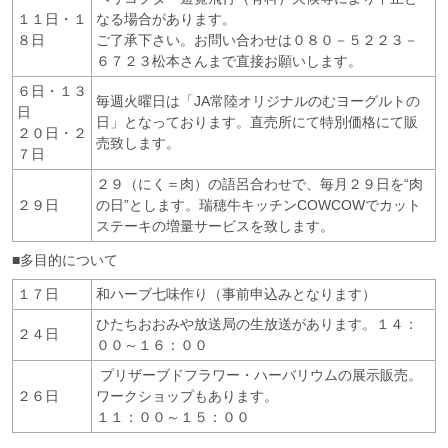
１１日・１
なる場合があります。
８日
ご了承下さい。お問い合わせは０８０－５２２３－
６７２３松本さんまで直接お願いします。
６日・１３
毎週火曜日は「JA常陸オリジナルのむヨーグルトの
日
日」となっております。直売所にて特別価格にて販
２０日・２
売致します。
７日
２９（にく＝肉）の語呂合わせで、毎月２９日を“肉
２９日
の日”とします。瑞穂牛キッチンCOWCOWでカット
ステーキの増量サービスを致します。
■多目的について
１７日
和ハーブ七味作り（事前申込みとなります）
ひたちおおみや放送局の生放送があります。１４：
２４日
００～１６：００
プリザーブドフラワー・ハーバリウムの展示販売。
２６日
ワークショップもあります。
１１：００～１５：００