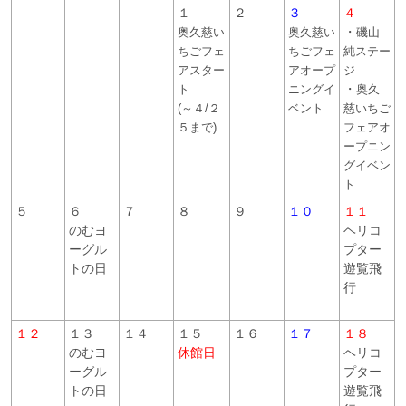
１
２
３
４
・
奥久慈い
奥久慈い
磯山
ちごフェ
ちごフェ
純ステー
アスター
アオープ
ジ
・
ト
ニングイ
奥久
(～４/２
ベント
慈いちご
５まで)
フェアオ
ープニン
グイベン
ト
５
６
７
８
９
１０
１１
のむヨ
ヘリコ
ーグル
プター
トの日
遊覧飛
行
１２
１３
１４
１５
１６
１７
１８
のむヨ
休館日
ヘリコ
ーグル
プター
トの日
遊覧飛