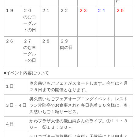
行
１９
２０
２１
２２
２３
２４
２５
のむヨ
ーグル
トの日
２６
２７
２８
２９
のむヨ
肉の日
ーグル
トの日
■イベント内容について
奥久慈いちごフェアがスタートします。今年は４月
１日
２５日までの開催となります。
奥久慈いちごフェアオープニングイベント。レスト
３日・４日
ラン常陸亭でお食事された各日先着５０名様に、奥
久慈いちご１粒サービス。
かわプラザ大使の磯山純さんのライブ。①１１：３
４日
０～ ②１３：３０～
ヘリコプター遊覧飛行（有料）天候等により中止と