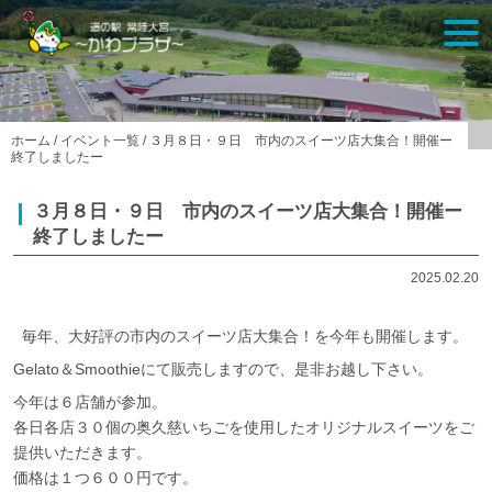
Skip
togg
to
navi
content
ホーム
/
イベント一覧
/
３月８日・９日 市内のスイーツ店大集合！開催ー
終了しましたー
３月８日・９日 市内のスイーツ店大集合！開催ー
終了しましたー
2025.02.20
毎年、大好評の市内のスイーツ店大集合！を今年も開催します。
Gelato＆Smoothieにて販売しますので、是非お越し下さい。
今年は６店舗が参加。
各日各店３０個の奥久慈いちごを使用したオリジナルスイーツをご
提供いただきます。
価格は１つ６００円です。