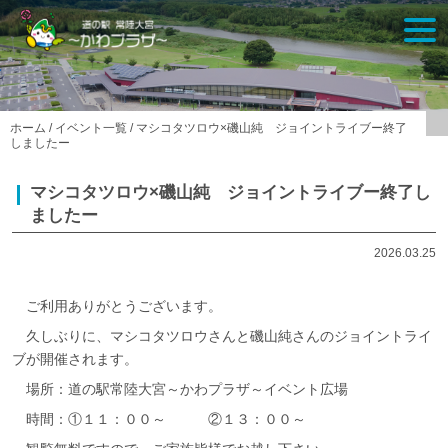
Skip
togg
to
navi
content
ホーム
/
イベント一覧
/
マシコタツロウ×磯山純 ジョイントライブー終了
しましたー
マシコタツロウ×磯山純 ジョイントライブー終了し
ましたー
2026.03.25
ご利用ありがとうございます。
久しぶりに、マシコタツロウさんと磯山純さんのジョイントライ
ブが開催されます。
場所：道の駅常陸大宮～かわプラザ～イベント広場
時間：①１１：００～ ②１３：００～