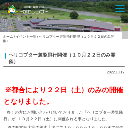
Skip
togg
to
navi
content
ホーム
/
イベント一覧
/
ヘリコプター遊覧飛行開催（１０月２２日のみ開
催）
ヘリコプター遊覧飛行開催（１０月２２日のみ開
催）
2022.10.19
※都合により２２日（土）のみの開催
となりました。
多くの方にお問い合わせ頂いておりました『ヘリコプター遊覧飛
行』が １０月２２日（土）に開催される事となりました。
道の駅常陸大宮の親水広場にて１０：００～１６：００まで開催